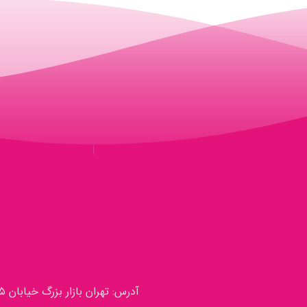
آدرس: تهران بازار بزرگ خیابان ۱۵ خرداد نرسیده به خیابان پامنار بین بانک ملت و صادرات پاساژ نیک پور (سرانجام)طبقه سوم پلاک ۲۹