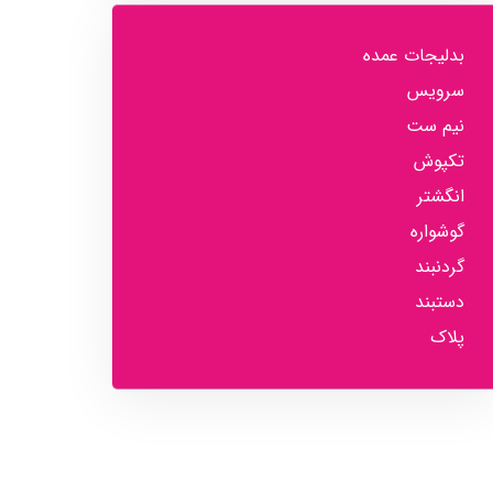
بدلیجات عمده
سرویس
نیم ست
تکپوش
انگشتر
گوشواره
گردنبند
دستبند
پلاک