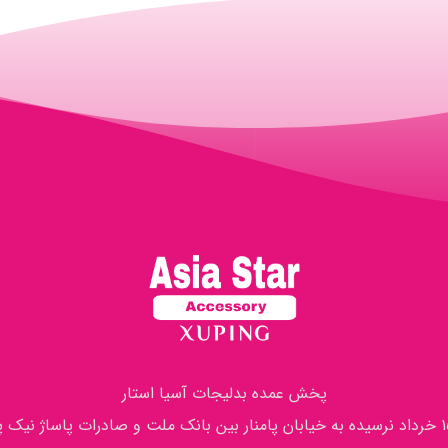
پخش عمده بدلیجات آسیا استار