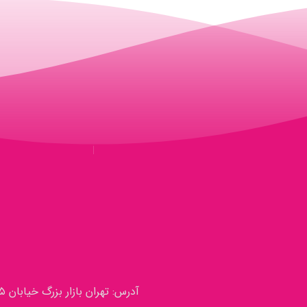
آدرس: تهران بازار بزرگ خیابان ۱۵ خرداد نرسیده به خیابان پامنار بین بانک ملت و صادرات پاساژ نیک پور (سرانجام)طبقه سوم پلاک ۲۹