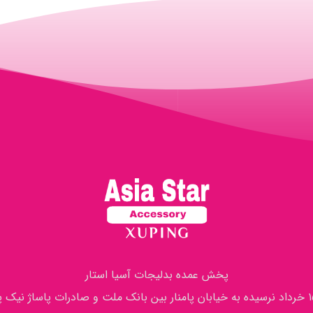
پخش عمده بدلیجات آسیا استار