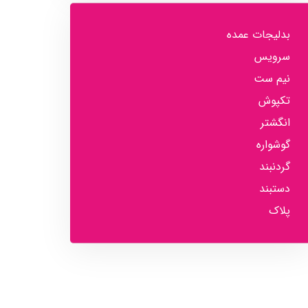
بدلیجات عمده
سرویس
نیم ست
تکپوش
انگشتر
گوشواره
گردنبند
دستبند
پلاک