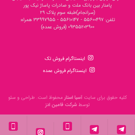
پامنار بین بانک ملت و صادرات پاساژ نیک پور
(سرانجام)طبقه سوم پلاک ۲۹
تلفن: 55600497 - 55610147 - 33997955 همراه:
09355203900 (فروش عمده)
اینستاگرام فروش تک
اینستاگرام فروش عمده
کلیه حقوق برای سایت
آسیا استار
محفوظ است. طراحی و سئو
توسط
شرکت فامین ادز