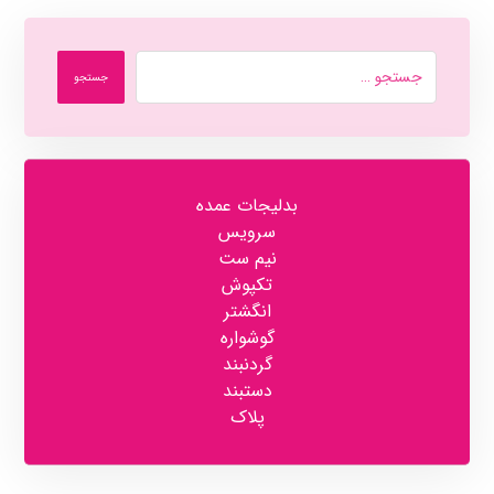
جستجو
بدلیجات عمده
سرویس
نیم ست
تکپوش
انگشتر
گوشواره
گردنبند
دستبند
پلاک