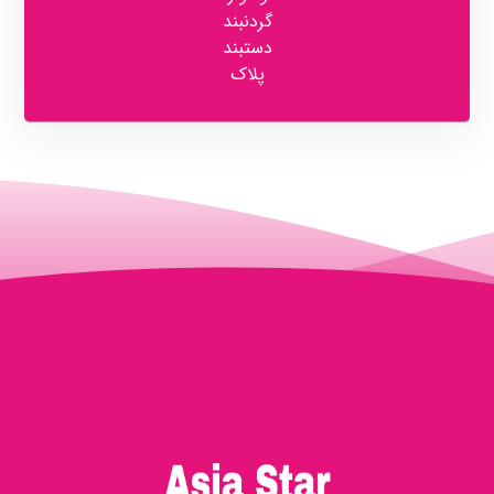
گردنبند
دستبند
پلاک