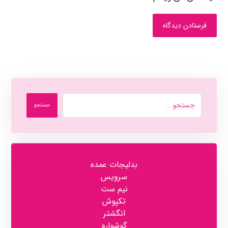
فرستادن دیدگاه
جستجو
بدلیجات عمده
سرویس
نیم ست
تکپوش
انگشتر
گوشواره