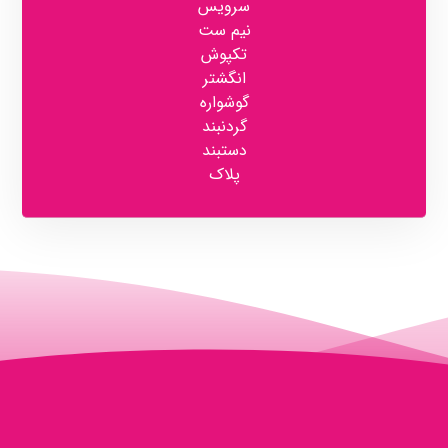
سرویس
نیم ست
تکپوش
انگشتر
گوشواره
گردنبند
دستبند
پلاک