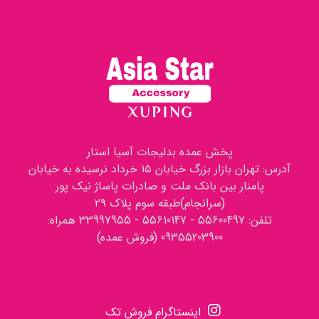
پخش عمده بدلیجات آسیا استار
آدرس: تهران بازار بزرگ خیابان ۱۵ خرداد نرسیده به خیابان
پامنار بین بانک ملت و صادرات پاساژ نیک پور
(سرانجام)طبقه سوم پلاک ۲۹
تلفن: 55600497 - 55610147 - 33997955 همراه:
09355203900 (فروش عمده)
اینستاگرام فروش تک