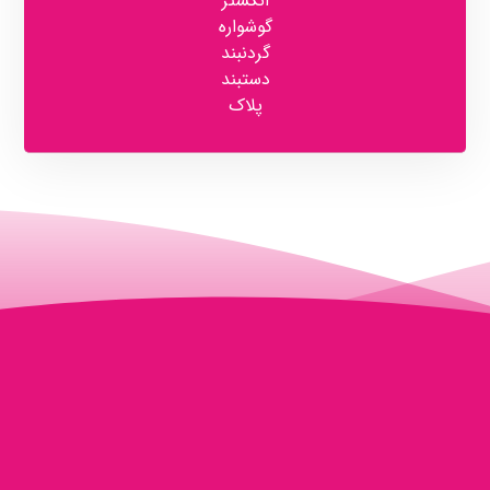
انگشتر
گوشواره
گردنبند
دستبند
پلاک